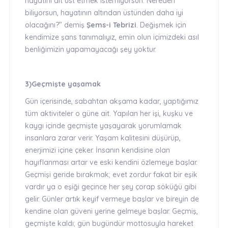
hayatını alt üst etmek istemiyorsun. Nereden
biliyorsun, hayatının altından üstünden daha iyi
olacağını?’’ demiş
Şems-i Tebrizi
. Değişmek için
kendimize şans tanımalıyız, emin olun içimizdeki asıl
benliğimizin yapamayacağı şey yoktur.
3)Geçmişte yaşamak
Gün içerisinde, sabahtan akşama kadar, yaptığımız
tüm aktiviteler o güne ait. Yapılan her işi, kuşku ve
kaygı içinde geçmişte yaşayarak yorumlamak
insanlara zarar verir. Yaşam kalitesini düşürüp,
enerjimizi içine çeker. İnsanın kendisine olan
hayıflanması artar ve eski kendini özlemeye başlar.
Geçmişi geride bırakmak; evet zordur fakat bir eşik
vardır ya o eşiği geçince her şey çorap söküğü gibi
gelir. Günler artık keyif vermeye başlar ve bireyin de
kendine olan güveni yerine gelmeye başlar. Geçmiş,
geçmişte kaldı; gün bugündür mottosuyla hareket