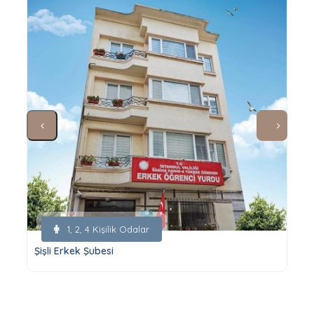
1, 2, 4 Kişilik Odalar
Şişli Erkek Şubesi
B