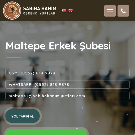
Maltepe Erkek Şubesi
GSM: (0552) 818 9878
WHATSAPP: (0552) 818 9878
maltepe2@sabihahanimyurtlari.com
YOL TARIFI AL