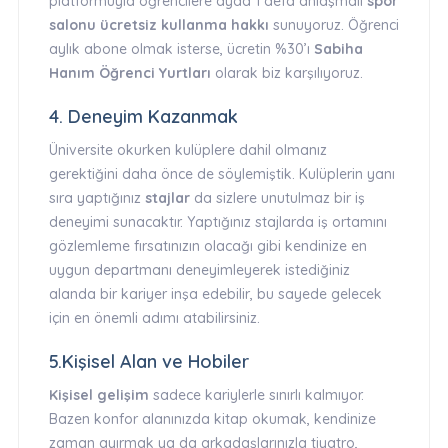
platformuyla öğrencilere ayda 1 defa anlaşmalı
spor
salonu ücretsiz kullanma hakkı
sunuyoruz. Öğrenci
aylık abone olmak isterse, ücretin %30’ı
Sabiha
Hanım Öğrenci Yurtları
olarak biz karşılıyoruz.
4. Deneyim Kazanmak
Üniversite okurken kulüplere dahil olmanız
gerektiğini daha önce de söylemiştik. Kulüplerin yanı
sıra yaptığınız
stajlar
da sizlere unutulmaz bir iş
deneyimi sunacaktır. Yaptığınız stajlarda iş ortamını
gözlemleme fırsatınızın olacağı gibi kendinize en
uygun departmanı deneyimleyerek istediğiniz
alanda bir kariyer inşa edebilir, bu sayede gelecek
için en önemli adımı atabilirsiniz.
5.Kişisel Alan ve Hobiler
Kişisel gelişim
sadece kariylerle sınırlı kalmıyor.
Bazen konfor alanınızda kitap okumak, kendinize
zaman ayırmak ya da arkadaşlarınızla tiyatro,