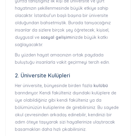
yurtta tanıştığınız ilk kişi de üniversite ve yurt
hayatınızın şekillenmesinde büyük etkiye sahip
olacaktır. İstanbul’un başlı başına bir üniversite
olduğundan bahsetmiştik. Burada tanışacağınız
insanlar da sizlere birçok şey öğretecek; kişisel,
duygusal ve
sosyal gelişim
inizde büyük katkı
sağlayacaktır.
Bu yüzden hayat amacınızın ortak paydada
buluştuğu insanlarla vakit geçirmeyi tercih edin.
2. Üniversite Kulüpleri
Her üniversite, bünyesinde birden fazla
kulübü
barındırıyor. Kendi fakülteniz dışındaki kulüplere de
üye olabildiğiniz gibi kendi fakülteniz ya da
bölümünüzün kulüplerine de girebilirsiniz. Bu sayede
okul çevresinden arkadaş edinebilir, kendinizi bir
adım öteye taşıyarak sizi hayallerinize ulaştıracak
basamakları daha hızlı çıkabilirsiniz.