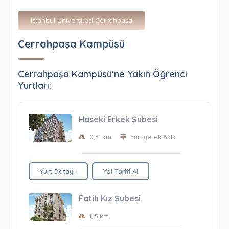
İstanbul Üniversitesi Cerrahpaşa
Cerrahpaşa Kampüsü
Cerrahpaşa Kampüsü'ne Yakın Öğrenci
Yurtları:
Haseki Erkek Şubesi
0,51 km.
Yürüyerek 6 dk.
Yurt Detayı
Yol Tarifi Al
Fatih Kız Şubesi
1,15 km.