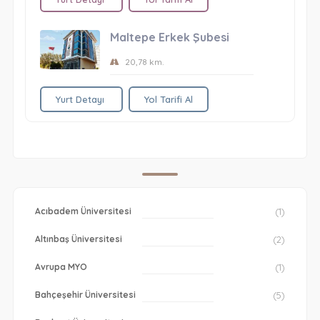
Maltepe Erkek Şubesi
20,78 km.
Yurt Detayı
Yol Tarifi Al
Acıbadem Üniversitesi
(1)
Altınbaş Üniversitesi
(2)
Avrupa MYO
(1)
Bahçeşehir Üniversitesi
(5)